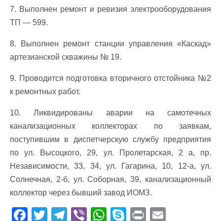
7. Выполнен ремонт и ревизия электрооборудования
ТП — 599.
8. Выполнен ремонт станции управления «Каскад»
артезианской скважины № 19.
9. Проводится подготовка вторичного отстойника №2
к ремонтных работ.
10. Ликвидированы аварии на самотечных
канализационных коллекторах по заявкам,
поступившим в диспетчерскую службу предприятия
по ул. Высоцкого, 29, ул. Пролетарская, 2 а, пр.
Независимости, 33, 34, ул. Гагарина, 10, 12-а, ул.
Солнечная, 2-б, ул. Соборная, 39, канализационный
коллектор через бывший завод ИОМЗ.
F
T
T
Vi
W
S
Pr
E