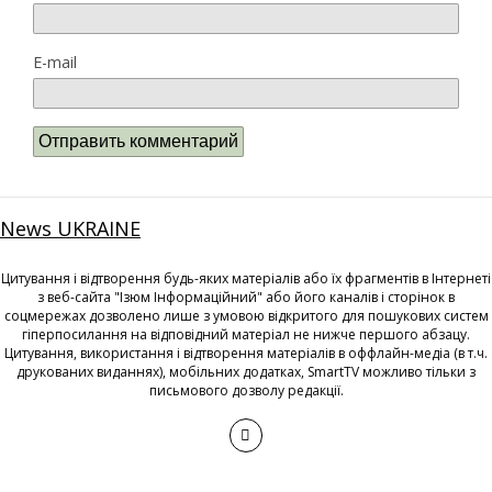
E-mail
News UKRAINE
Цитування і відтворення будь-яких матеріалів або їх фрагментів в Інтернеті
з веб-сайта "Ізюм Інформаційний" або його каналів і сторінок в
соцмережах дозволено лише з умовою відкритого для пошукових систем
гіперпосилання на відповідний матеріал не нижче першого абзацу.
Цитування, використання і відтворення матеріалів в оффлайн-медіа (в т.ч.
друкованих виданнях), мобільних додатках, SmartTV можливо тільки з
письмового дозволу редакції.