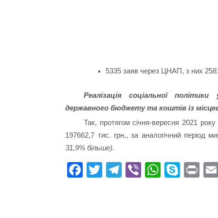
5335 заяв через ЦНАП, з них 258
Реалізація соціальної політики
державного бюджету та коштів із місце
Так, протягом січня-вересня 2021 року
197662,7 тис. грн., за аналогічний період м
31,9% більше).
Fa
T
Te
Vi
W
S
Pr
ce
wi
le
be
ha
ky
in
bo
tte
gr
r
ts
pe
t
ok
r
a
A