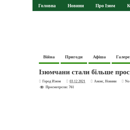
Головна
Новини
Про Ізюм
К
Війна
Пригоди
Афіша
Галере
Ізюмчани стали більше прос
Город Изюм
03.12.2021
Анонс
,
Новини
No
Просмотрели: 761