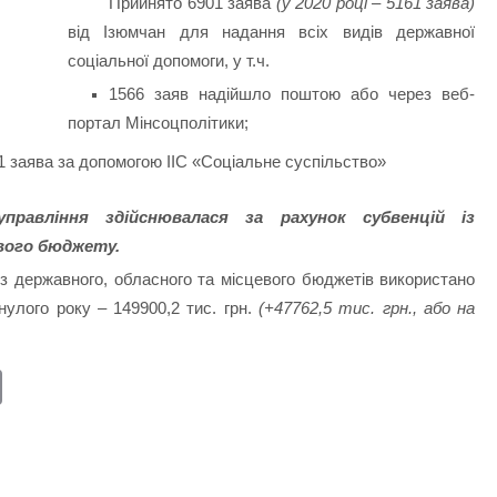
Прийнято 6901 заява
(у 2020 році – 5161 заява)
від Ізюмчан для надання всіх видів державної
соціальної допомоги, у т.ч.
1566 заяв надійшло поштою або через веб-
портал Мінсоцполітики;
1 заява за допомогою ІІС «Соціальне суспільство»
 управління здійснювалася за рахунок субвенцій із
вого бюджету.
 з державного, обласного та місцевого бюджетів використано
инулого року – 149900,2 тис. грн.
(+47762,5 тис. грн., або на
E
m
ail