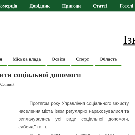
омерція
Довідник
Пригоди
Статті
Готелі
Із
я
Міська влада
Освіта
Спорт
Область
ити соціальної допомоги
 Comment
Протягом року Управління соціального захисту
населення міста Ізюм регулярно нараховувалися та
виплачувались усі види соціальної допомоги,
субсидії та ін.