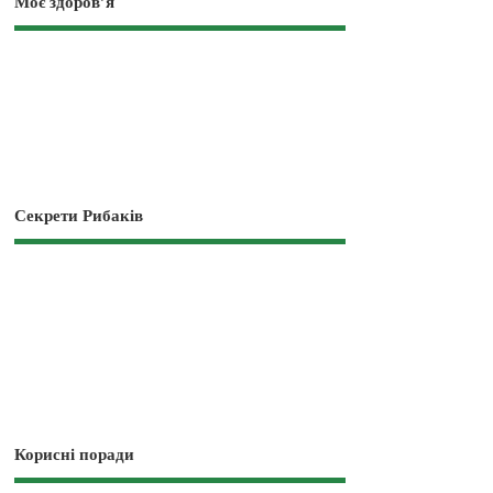
Моє здоров’я
Секрети Рибаків
Корисні поради