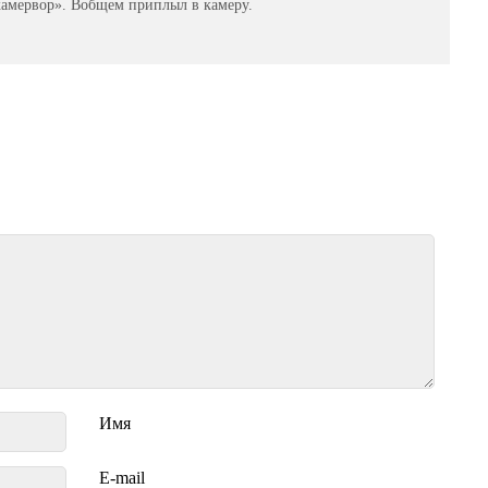
камервор». Вобщем приплыл в камеру.
Имя
E-mail