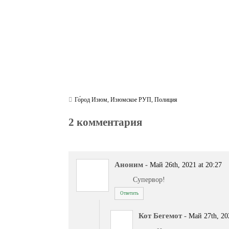
Го́род Изюм
,
Изюмское РУП
,
Полиция
2 комментария
Аноним
-
Май 26th, 2021 at 20:27
Супервор!
Ответить
Кот Бегемот
-
Май 27th, 20