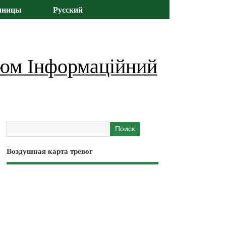
иницы
Русский
юм Інформаційний
Воздушная карта тревог