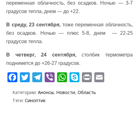
переменная облачность, без осадков. Ночью — 3-7
градусов тепла, днем — до +22.
В среду, 23 сентября,
тоже переменная облачность,
без осадков. Ночью — плюс 5-8, днем — 22-25
градусов тепла.
В четверг, 24 сентября,
столбик термометра
поднимется до +26-27 градусов.
F
T
T
Vi
W
S
Pr
E
ac
w
el
b
h
k
in
m
Категории:
Анонсы
,
Новости
,
Область
e
itt
e
er
at
y
t
ai
Теги:
Синоптик
b
er
gr
s
p
l
o
a
A
e
o
m
p
k
p