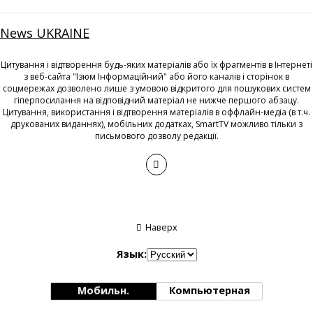
News UKRAINE
Цитування і відтворення будь-яких матеріалів або їх фрагментів в Інтернеті
з веб-сайта "Ізюм Інформаційний" або його каналів і сторінок в
соцмережах дозволено лише з умовою відкритого для пошукових систем
гіперпосилання на відповідний матеріал не нижче першого абзацу.
Цитування, використання і відтворення матеріалів в оффлайн-медіа (в т.ч.
друкованих виданнях), мобільних додатках, SmartTV можливо тільки з
письмового дозволу редакції.
Наверх
Язык:
Мобильн.
Компьютерная