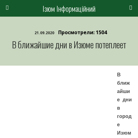
Ізюм Інформаційний
Просмотрели: 1504
21.09.2020
В ближайшие дни в Изюме потеплеет
В
ближ
айши
е дни
в
город
е
Изюм