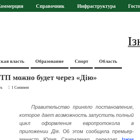
Коммерция
Справочник
Инфраструктура
Гост
Із
ская власть
Образование
Спорт
Область
ТП можно будет через «Дію»
ть
1 Comment
Правительство приняло постановление,
которое дает возможность запустить полный
цикл оформления европротокола в
приложении Дія.
Об этом сообщила премьер-
министр Юлия Свириденко, передает
Ізюм