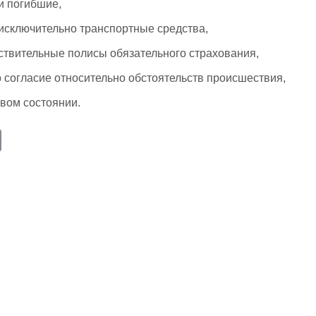
и погибшие,
сключительно транспортные средства,
ствительные полисы обязательного страхования,
 согласие относительно обстоятельств происшествия,
звом состоянии.
E
m
ail