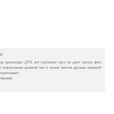
33
гда происходит ДТП, все участники орут, не дают сделать фото
т поворотники дневной свет и звонят ментам друзьям знакомой
подписывает.
убинкой.