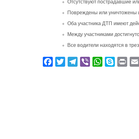
Отсутствуют пострадавшие ил
Повреждены или уничтожены и
Оба участника ДТП имеют дей
Между участниками достигнуто
Все водители находятся в тре
Fa
T
Te
Vi
W
S
Pr
ce
wi
le
be
ha
ky
in
bo
tte
gr
r
ts
pe
t
ok
r
a
A
m
pp