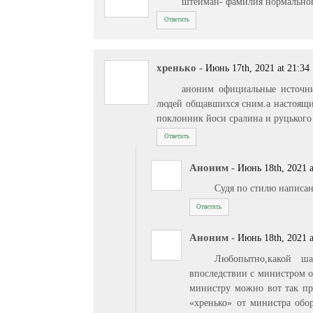
штейман- фамилия нормально
Ответить
хренько
-
Июнь 17th, 2021 at 21:34
аноним официальные источни
людей общавшихся сним.а настоящие
поклонник йоси сралина и руцького
Ответить
Аноним
-
Июнь 18th, 2021 a
Судя по стилю написа
Ответить
Аноним
-
Июнь 18th, 2021 a
Любопытно,какой 
впоследствии с министром о
министру можно вот так пр
«хренько» от министра об