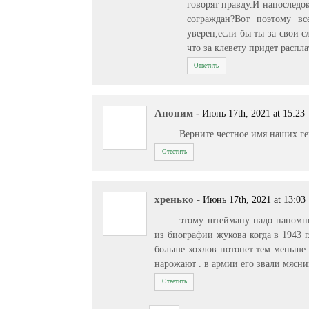
говорят правду.И напоследок
сограждан?Вот поэтому в
уверен,если бы ты за свои с
что за клевету придет распл
Ответить
Аноним
-
Июнь 17th, 2021 at 15:23
Верните честное имя наших ге
Ответить
хренько
-
Июнь 17th, 2021 at 13:03
этому штейману надо напомни
из биографии жукова когда в 1943 г
больше хохлов потонет тем меньше 
нарожают . в армии его звали мясни
Ответить