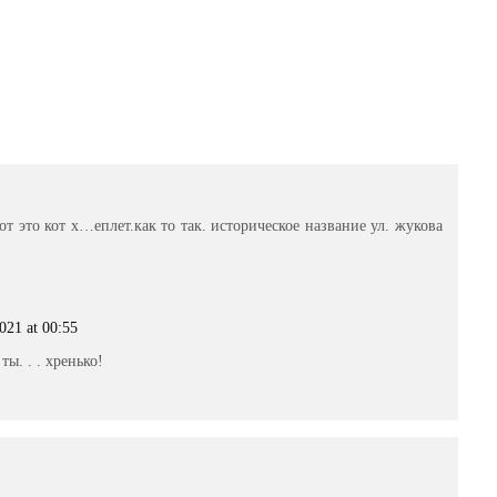
от это кот х…еплет.как то так. историческое название ул. жукова
021 at 00:55
ты. . . хренько!