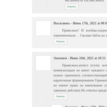
численности состава войск.
Ответить
Василина
-
Июнь 17th, 2021 at 08:
Правильно! И вообще,нахре
переименовали… Сколько бабла на э
Ответить
Аноним
-
Июнь 16th, 2021 at 18:51
Правильно,нечего путать зе
коммунизации не имеет никакого о
нужно принимать соответствующий
карательные формирования Германи
не имеют право на именование ул
законное действие.Но ответка приде
Ответить