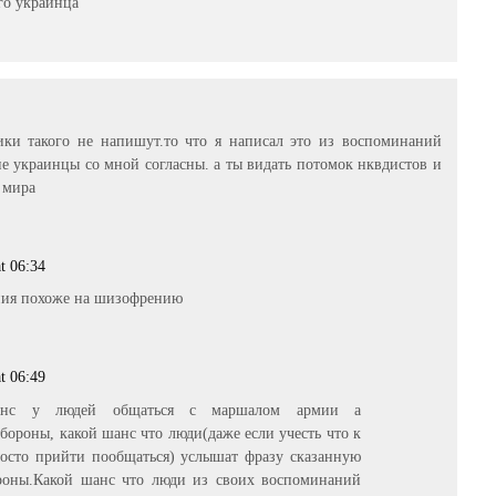
го украинца
ки такого не напишут.то что я написал это из воспоминаний
 украинцы со мной согласны. а ты видать потомок нквдистов и
 мира
t 06:34
ния похоже на шизофрению
t 06:49
шанс у людей общаться с маршалом армии а
бороны, какой шанс что люди(даже если учесть что к
осто прийти пообщаться) услышат фразу сказанную
ороны.Какой шанс что люди из своих воспоминаний