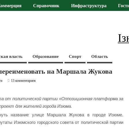
Коммерция
Справочник
Инфраструктура
Гост
Із
ская власть
Образование
Спорт
Область
 переименовать на Маршала Жукова
ти
13 комментариев
та от политической партии «Оппозиционная платформа за
проект для жителей города Изюма.
нуть название улице Маршала Жукова в городе Изюме.
таты Изюмского городского совета от политической партии