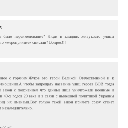
05
н было переименование? Люди в злыднях живут,зато улицы
то «мероприятие» списали? Вопрос!!!
леное с горячим.Жуков это герой Великой Отечественной и к
тношения.А чтобы запрещать название улиц героев ВОВ тогда
 закон с пояснением что данные лица уничтожали военные и
и 40-х годов 20 века и в связи с нынешней политикой Украины
иц их именами.Вот только такой закон примете сразу станет
т незамедлительно.