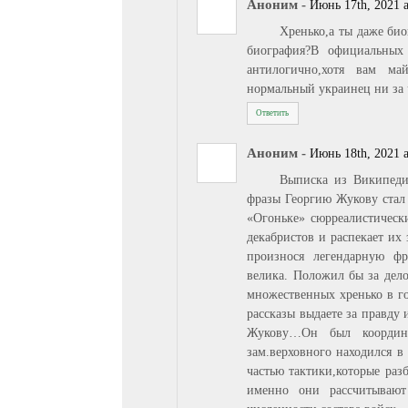
Аноним
-
Июнь 17th, 2021 a
Хренько,а ты даже би
биография?В официальных
антилогично,хотя вам ма
нормальный украинец ни за ч
Ответить
Аноним
-
Июнь 18th, 2021 a
Выписка из Википеди
фразы Георгию Жукову стал 
«Огоньке» сюрреалистически
декабристов и распекает их
произнося легендарную ф
велика. Положил бы за дело
множественных хренько в го
рассказы выдаете за правду 
Жукову…Он был координа
зам.верховного находился в
частью тактики,которые раз
именно они рассчитывают 