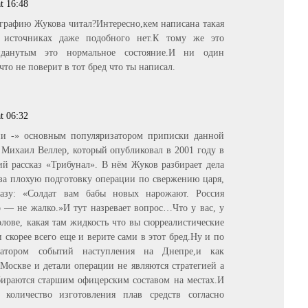
t 16:48
ографию Жукова читал?Интересно,кем написана такая
 источниках даже подобного нет.К тому же это
йданутым это нормальное состояние.И ни один
то не поверит в тот бред что ты написал.
t 06:32
и -» основным популяризатором приписки данной
Михаил Веллер, который опубликовал в 2001 году в
й рассказ «Трибунал». В нём Жуков разбирает дела
 за плохую подготовку операции по свержению царя,
разу: «Солдат вам бабы новых нарожают. Россия
 — не жалко.»И тут назревает вопрос…Что у вас, у
лове, какая там жидкость что вы сюрреалистические
и скорее всего еще и верите сами в этот бред.Ну и по
тором событий наступления на Днепре,и как
 Москве и детали операции не являются стратегией а
бираются старшим офицерским составом на местах.И
количество изготовления плав средств согласно