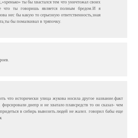
,»хренько» ты бы хвастался тем что уничтожал своих
се что ты говоришь является полным бредом.И я
лова нес бы какую то серьезную ответственность,зная
ата,ты бы помалкивал в тряпочку.
роев.
ть что исторически улица жукова носила другое название.факт
. форсировали днепр и не хватало плавсредств то он сказал- чем
придеться в сибирь вывозить.людей не жалел. говорил бабы еще
к