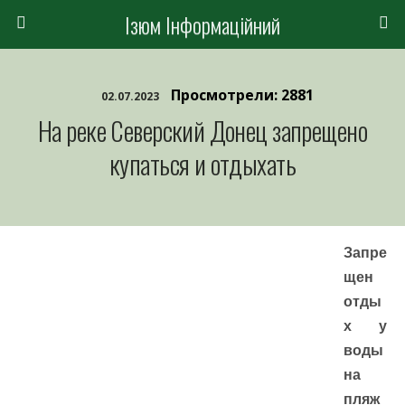
Ізюм Інформаційний
Просмотрели: 2881
02.07.2023
На реке Северский Донец запрещено
купаться и отдыхать
Запре
щен
отды
х у
воды
на
пляж