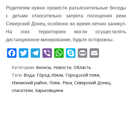
Родителям нужно провести разъяснительные беседы
с детьми относительно запрета посещения реки
Северский Донец, особенно во время летних каникул.
На этих территориях могли осуществлять
дистанционное минирование, будьте осторожны.
F
T
T
Vi
W
S
Pr
E
ac
w
el
b
h
k
in
m
Категории:
Анонсы
,
Новости
,
Область
e
itt
e
er
at
y
t
ai
Теги:
Вода
,
Го́род Изюм
,
Городской пляж
,
b
er
gr
s
p
l
Изюмский район
,
Пляж
,
Река
,
Северский Донец
,
o
a
A
e
спасатели
,
Харьковщина
o
m
p
k
p