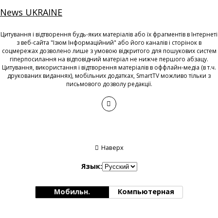
News UKRAINE
Цитування і відтворення будь-яких матеріалів або їх фрагментів в Інтернеті
з веб-сайта "Ізюм Інформаційний" або його каналів і сторінок в
соцмережах дозволено лише з умовою відкритого для пошукових систем
гіперпосилання на відповідний матеріал не нижче першого абзацу.
Цитування, використання і відтворення матеріалів в оффлайн-медіа (в т.ч.
друкованих виданнях), мобільних додатках, SmartTV можливо тільки з
письмового дозволу редакції.
Наверх
Язык:
Мобильн.
Компьютерная