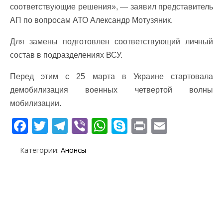
соответствующие решения», — заявил представитель
АП по вопросам АТО Александр Мотузяник.
Для замены подготовлен соответствующий личный
состав в подразделениях ВСУ.
Перед этим с 25 марта в Украине стартовала
демобилизация военных четвертой волны
мобилизации.
F
T
T
Vi
W
S
Pr
E
ac
w
el
b
h
k
in
m
Категории:
Анонсы
e
itt
e
er
at
y
t
ai
b
er
gr
s
p
l
o
a
A
e
o
m
p
k
p