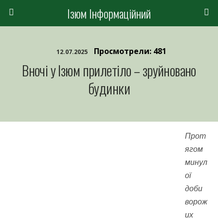
Ізюм Інформаційний
Просмотрели: 481
12.07.2025
Вночі у Ізюм прилетіло – зруйновано
будинки
Прот
ягом
минул
ої
доби
ворож
их