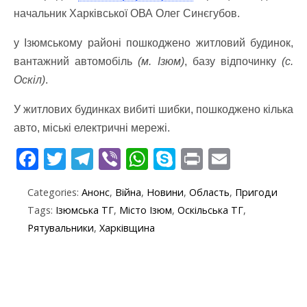
начальник Харківської ОВА Олег Синєгубов.
у Ізюмському районі пошкоджено житловий будинок,
вантажний автомобіль
(м. Ізюм)
, базу відпочинку
(с.
Оскіл)
.
У житлових будинках вибиті шибки, пошкоджено кілька
авто, міські електричні мережі.
F
T
T
Vi
W
S
Pr
E
ac
w
el
b
h
k
in
m
Categories:
Анонс
,
Війна
,
Новини
,
Область
,
Пригоди
e
itt
e
er
at
y
t
ai
Tags:
Ізюмська ТГ
,
Місто Ізюм
,
Оскільська ТГ
,
b
er
gr
s
p
l
Рятувальники
,
Харківщина
o
a
A
e
o
m
p
k
p