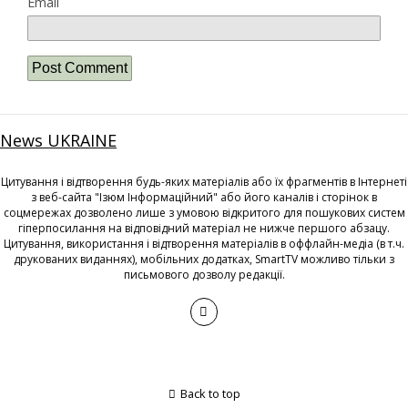
Email
News UKRAINE
Цитування і відтворення будь-яких матеріалів або їх фрагментів в Інтернеті
з веб-сайта "Ізюм Інформаційний" або його каналів і сторінок в
соцмережах дозволено лише з умовою відкритого для пошукових систем
гіперпосилання на відповідний матеріал не нижче першого абзацу.
Цитування, використання і відтворення матеріалів в оффлайн-медіа (в т.ч.
друкованих виданнях), мобільних додатках, SmartTV можливо тільки з
письмового дозволу редакції.
Back to top