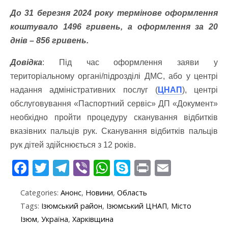
До 31 березня 2024 року термінове оформлення
коштувало 1496 гривень, а оформлення за 20
днів – 856 гривень.
Довідка
: Під час оформлення заяви у
територіальному органі/підрозділі ДМС, або у центрі
надання адміністративних послуг (
ЦНАП
), центрі
обслуговування «Паспортний сервіс» ДП «Документ»
необхідно пройти процедуру сканування відбитків
вказівних пальців рук. Сканування відбитків пальців
рук дітей здійснюється з 12 років.
F
T
T
Vi
W
S
Pr
E
ac
w
el
b
h
k
in
m
Categories:
Анонс
,
Новини
,
Область
e
itt
e
er
at
y
t
ai
Tags:
Ізюмський район
,
Ізюмський ЦНАП
,
Місто
b
er
gr
s
p
l
Ізюм
,
Україна
,
Харківщина