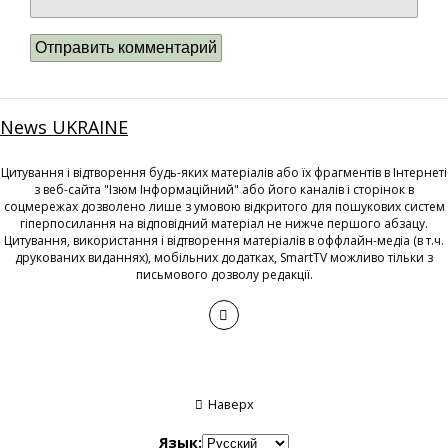
News UKRAINE
Цитування і відтворення будь-яких матеріалів або їх фрагментів в Інтернеті
з веб-сайта "Ізюм Інформаційний" або його каналів і сторінок в
соцмережах дозволено лише з умовою відкритого для пошукових систем
гіперпосилання на відповідний матеріал не нижче першого абзацу.
Цитування, використання і відтворення матеріалів в оффлайн-медіа (в т.ч.
друкованих виданнях), мобільних додатках, SmartTV можливо тільки з
письмового дозволу редакції.
Наверх
Язык: