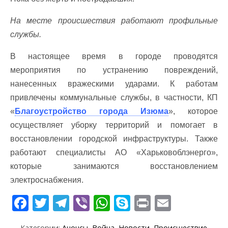
На месте происшествия работают профильные
службы.
В настоящее время в городе проводятся
мероприятия по устранению повреждений,
нанесенных вражескими ударами. К работам
привлечены коммунальные службы, в частности, КП
«
Благоустройство города Изюма
», которое
осуществляет уборку территорий и помогает в
восстановлении городской инфраструктуры. Также
работают специалисты АО «Харьковоблэнерго»,
которые занимаются восстановлением
электроснабжения.
F
T
T
Vi
W
S
Pr
E
ac
w
el
b
h
k
in
m
Категории:
Анонсы
,
Война
,
Новости
,
Происшествие