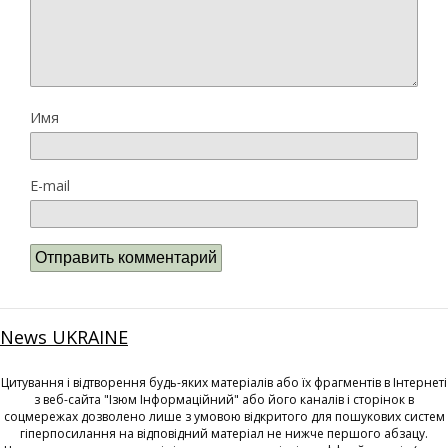
Имя
E-mail
News UKRAINE
Цитування і відтворення будь-яких матеріалів або їх фрагментів в Інтернеті
з веб-сайта "Ізюм Інформаційний" або його каналів і сторінок в
соцмережах дозволено лише з умовою відкритого для пошукових систем
гіперпосилання на відповідний матеріал не нижче першого абзацу.