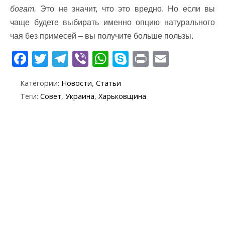
богат.
Это не значит, что это вредно. Но если вы
чаще будете выбирать именно опцию натурального
чая без примесей – вы получите больше пользы.
F
T
T
Vi
W
S
Pr
E
ac
w
el
b
h
k
in
m
Категории:
Новости
,
Статьи
e
itt
e
er
at
y
t
ai
Теги:
Совет
,
Украина
,
Харьковщина
b
er
gr
s
p
l
o
a
A
e
o
m
p
k
p