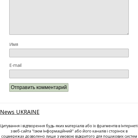
Имя
E-mail
News UKRAINE
Цитування і відтворення будь-яких матеріалів або їх фрагментів в Інтернеті
з веб-сайта "Ізюм Інформаційний" або його каналів і сторінок в
соцмережах дозволено лише з умовою відкритого для пошукових систем