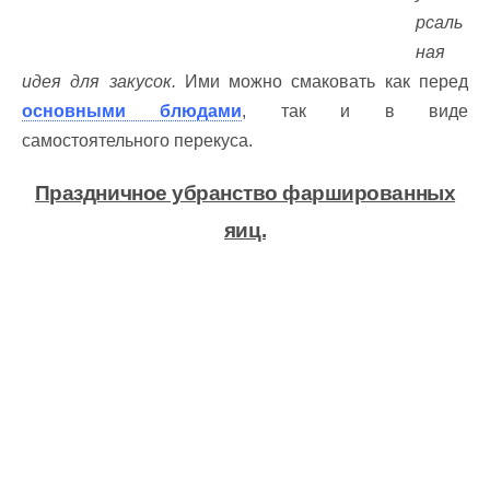
рсаль
ная
идея для закусок.
Ими можно смаковать как перед
основными блюдами
, так и в виде
самостоятельного перекуса.
Праздничное убранство фаршированных
яиц.