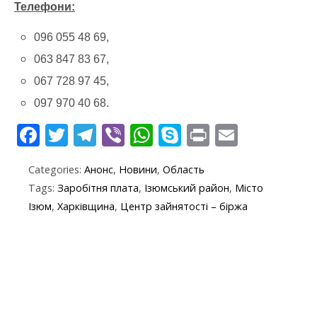
Телефони:
096 055 48 69,
063 847 83 67,
067 728 97 45,
097 970 40 68.
F
T
T
Vi
W
S
Pr
E
ac
w
el
b
h
k
in
m
Categories:
Анонс
,
Новини
,
Область
e
itt
e
er
at
y
t
ai
Tags:
Заробітня плата
,
Ізюмський район
,
Місто
b
er
gr
s
p
l
Ізюм
,
Харківщина
,
Центр зайнятості – біржа
o
a
A
e
o
m
p
k
p