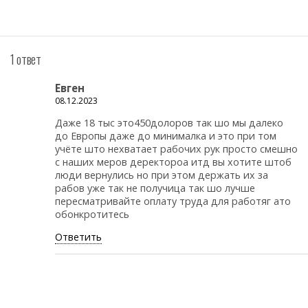
1 ответ
Евген
08.12.2023
Даже 18 тыс это450долоров так шо мы далеко
до Европы даже до минималка и это при том
учёте што нехватает рабочих рук просто смешно
с наших меров деректороа итд вы хотите штоб
люди вернулись но при этом держать их за
рабов уже так не получица так шо лучше
пересматривайте оплату труда для работяг ато
обонкротитесь
Ответить