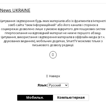
News UKRAINE
Цитування і відтворення будь-яких матеріалів або їх фрагментів в Інтернеті
з веб-сайта "Ізюм Інформаційний" або його каналів і сторінок в
соцмережах дозволено лише з умовою відкритого для пошукових систем
гіперпосилання на відповідний матеріал не нижче першого абзацу.
Цитування, використання і відтворення матеріалів в оффлайн-медіа (в т.ч.
друкованих виданнях), мобільних додатках, SmartTV можливо тільки з
письмового дозволу редакції.
Наверх
Язык:
Мобильн.
Компьютерная