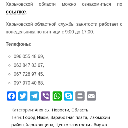
Харьковской области можно ознакомиться по
ссылке
.
Харьковской областной службы занятости работает с
понедельника по пятницу, с 9:00 до 17:00.
Телефоны:
096 055 48 69,
063 847 83 67,
067 728 97 45,
097 970 40 68.
F
T
T
Vi
W
S
Pr
E
ac
w
el
b
h
k
in
m
Категории:
Анонсы
,
Новости
,
Область
e
itt
e
er
at
y
t
ai
Теги:
Го́род Изюм
,
Заработная плата
,
Изюмский
b
er
gr
s
p
l
район
,
Харьковщина
,
Центр занятости - биржа