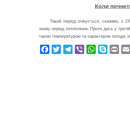
Коли почнеть
Такий період очікується, скажімо, з 1
знову період потепління. Проте десь у треті
такою температурою та характером погоди, 
Fa
T
Te
Vi
W
S
Pr
ce
wi
le
be
ha
ky
in
bo
tte
gr
r
ts
pe
t
ok
r
a
A
m
pp