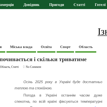
омерція
Довідник
Пригоди
Статті
Готелі
Із
я
Міська влада
Освіта
Спорт
Область
 починається і скільки триватиме
,
Область
,
Статті
No Comment
Осінь 2025 року в Україні буде достатньо
теплою та спокійною.
Погода в Україні останнім часом дуже
спекотна, по всій країні фіксуються температурні