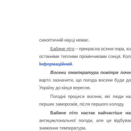
синоптичній науці немає.
Бабине літо
– прекрасна осіння пора, к
останніми теплими промінчиками сонця. Коли
Інформаційний
.
Восени температура повітря почне
варто зазначити, що погода восени буде д
Україну до кінця вересня.
Погодні процеси восени, які люди н
перших заморозків, після першого холоду.
Бабине літо настає найчастіше н
антициклональної погоди, але це відбуває
зниження температури.