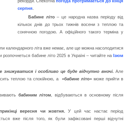
рекорди. Спекотна
погода протримається до кінця
серпня
.
Бабине літо
– це народна назва періоду від
кількох днів до трьох тижнів восени з теплою та
сонячною погодою. А офіційного такого терміна у
оли календарного літа вже немає, але ще можна насолодитися
 розпочнеться бабине літо 2025 в Україні – читайте на
Ізюм
 знижуватися і особливо це буде відчутно вночі.
Але
осить теплою та спокійною, а
«бабине літо»
може прийти в
азивають
бабиним літом
, відбуваються в основному після
априкінці вересня чи жовтня.
У цей час настає період
ться вже після того, як були зафіксовані перші відчутні