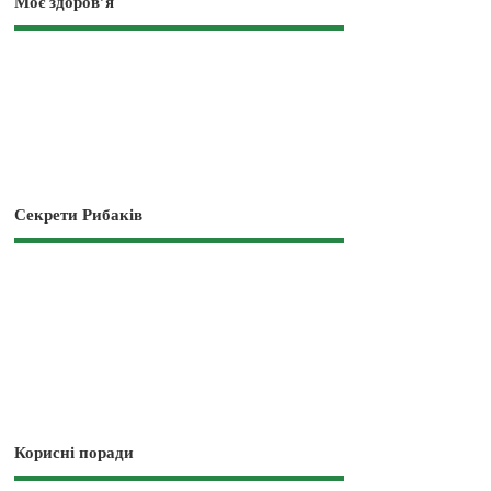
Моє здоров’я
Секрети Рибаків
Корисні поради