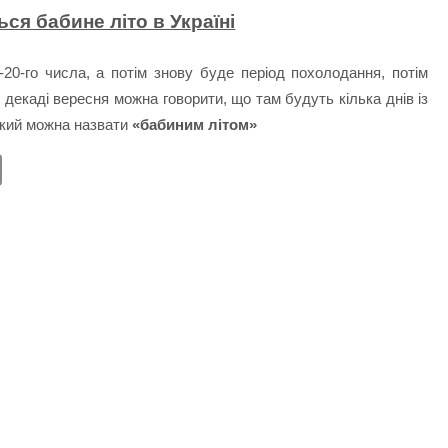
ся бабине літо в Україні
9-20-го числа, а потім знову буде період похолодання, потім
й декаді вересня можна говорити, що там будуть кілька днів із
який можна назвати
«бабиним літом»
E
m
ail