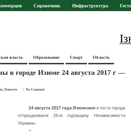
Коммерция
Справочник
Инфраструктура
Гост
Із
ская власть
Образование
Спорт
Область
ы в городе Изюме 24 августа 2017 г —
ть
,
Новости
No Comment
24 августа 2017 года Изюмчани
и гости города
отпраздновали 26-ю годовщину Независимости
Украины.