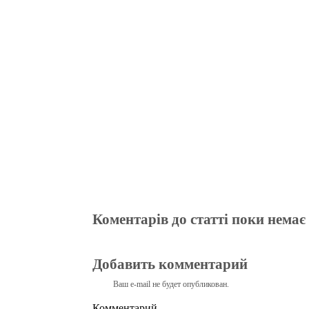
bo
tte
gr
r
ts
pe
t
ok
r
a
A
m
pp
Коментарів до статті поки немає
Добавить комментарий
Ваш e-mail не будет опубликован.
Комментарий