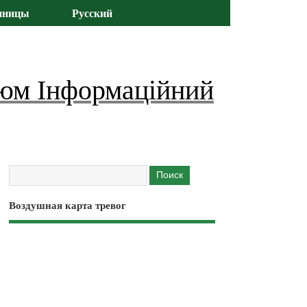
иницы
Русский
юм Інформаційний
Воздушная карта тревог