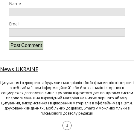
Name
Email
News UKRAINE
Цитування і відтворення будь-яких матеріалів або їх фрагментів в Інтернеті
з веб-сайта "Ізюм Інформаційний" або його каналів і сторінок в
соцмережах дозволено лише з умовою відкритого для пошукових систем
гіперпосилання на відповідний матеріал не нижче першого абзацу.
Цитування, використання і відтворення матеріалів в оффлайн-медіа (в т.ч.
друкованих виданнях), мобільних додатках, SmartTV можливо тільки з
письмового дозволу редакції.