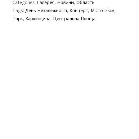
Categories:
Галерея
,
Новини
,
Область
e
itt
e
er
at
y
t
ai
Tags:
День Незалежності
,
Концерт
,
Місто Ізюм
,
b
er
gr
s
p
l
Парк
,
Харківщина
,
Центральна Площа
o
a
A
e
o
m
p
k
p