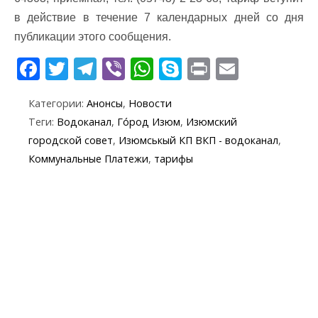
в действие в течение 7 календарных дней со дня
публикации этого сообщения.
F
T
T
Vi
W
S
Pr
E
ac
w
el
b
h
k
in
m
Категории:
Анонсы
,
Новости
e
itt
e
er
at
y
t
ai
Теги:
Водоканал
,
Го́род Изюм
,
Изюмский
b
er
gr
s
p
l
городской совет
,
Изюмськый КП ВКП - водоканал
,
o
a
A
e
Коммунальные Платежи
,
тарифы
o
m
p
k
p