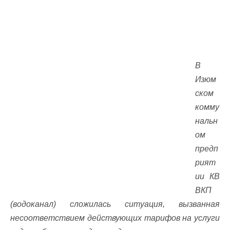
В
Изюм
ском
комму
нальн
ом
предп
рият
ии КВ
ВКП
(водоканал) сложилась ситуация, вызванная
несоответствием действующих тарифов на услуги