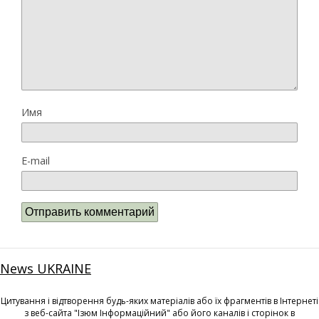
Имя
E-mail
News UKRAINE
Цитування і відтворення будь-яких матеріалів або їх фрагментів в Інтернеті
з веб-сайта "Ізюм Інформаційний" або його каналів і сторінок в