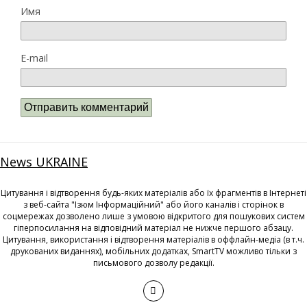
Имя
E-mail
News UKRAINE
Цитування і відтворення будь-яких матеріалів або їх фрагментів в Інтернеті
з веб-сайта "Ізюм Інформаційний" або його каналів і сторінок в
соцмережах дозволено лише з умовою відкритого для пошукових систем
гіперпосилання на відповідний матеріал не нижче першого абзацу.
Цитування, використання і відтворення матеріалів в оффлайн-медіа (в т.ч.
друкованих виданнях), мобільних додатках, SmartTV можливо тільки з
письмового дозволу редакції.