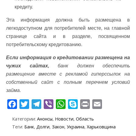
кредиту.
Эта информация должна быть размещена в
легкодоступном для потребителей месте, на главной
странице сайта и в разделе, посвященном
потребительскому кредитованию.
Если информация о кредитовании размещена на
чужих сайтах,
банк должен обеспечить
размещение вместе с рекламой гиперссылок на
собственный сайт с полным перечнем условий
займа.
F
T
T
Vi
W
S
Pr
E
ac
w
el
b
h
k
in
m
Категории:
Анонсы
,
Новости
,
Область
e
itt
e
er
at
y
t
ai
Теги:
Банк
,
Долги
,
Закон
,
Украина
,
Харьковщина
b
er
gr
s
p
l