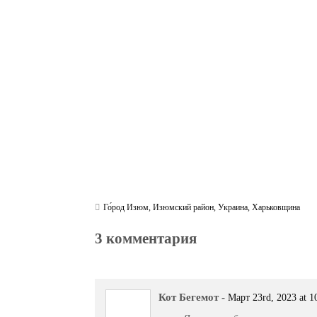
bo
tte
gr
r
ts
pe
t
ok
r
a
A
m
pp
Го́род Изюм
,
Изюмский район
,
Украина
,
Харьковщина
3 комментария
Кот Бегемот
-
Март 23rd, 2023 at 1