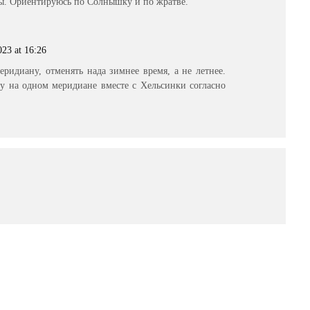
ды. Ориентируюсь по Солнышку и по жратве.
023 at 16:26
ридиану, отменять нада зимнее время, а не летнее.
жу на одном меридиане вместе с Хельсинки согласно