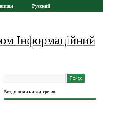
иницы
Русский
юм Інформаційний
Воздушная карта тревог