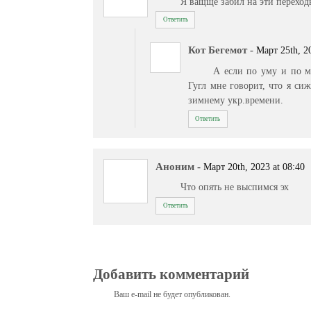
Я ващще забил на эти перехо
Ответить
Кот Бегемот
-
Март 25th, 2
А если по уму и по ме
Гугл мне говорит, что я си
зимнему укр.времени.
Ответить
Аноним
-
Март 20th, 2023 at 08:40
Что опять не выспимся эх
Ответить
Добавить комментарий
Ваш e-mail не будет опубликован.