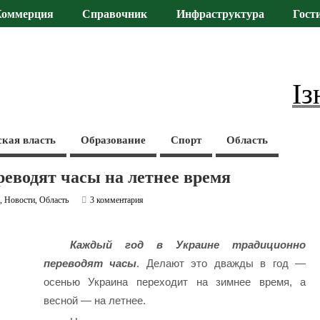
Коммерция
Справочник
Инфраструктура
Гост
Із
ская власть
Образование
Спорт
Область
реводят часы на летнее время
а
,
Новости
,
Область
3 комментария
Каждый год в Украине традиционно
переводят часы
. Делают это дважды в год —
осенью Украина переходит на зимнее время, а
весной — на летнее.