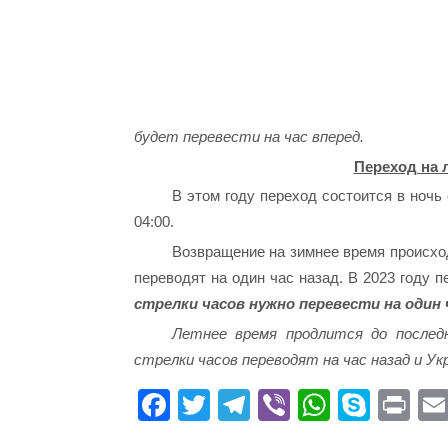
будет перевести на час вперед.
Переход на л
В этом году переход состоится в ночь 
04:00.
Возвращение на зимнее время происход
переводят на один час назад. В 2023 году 
стрелки часов нужно перевести на один 
Летнее время продлится до послед
стрелки часов переводят на час назад и Ук
Fa
T
Te
Vi
W
S
Pr
ce
wi
le
be
ha
ky
in