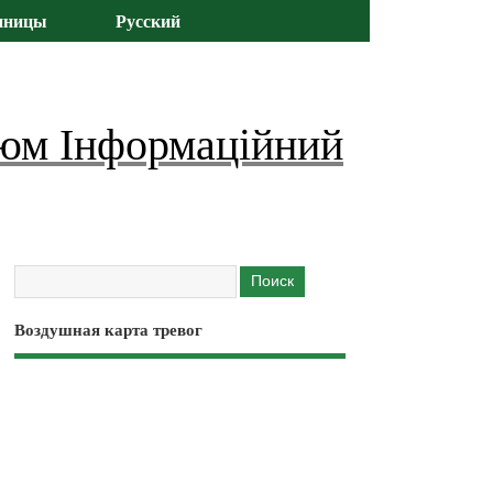
иницы
Русский
юм Інформаційний
Воздушная карта тревог