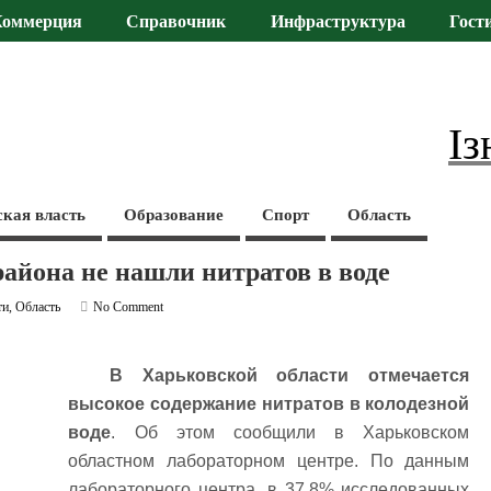
Коммерция
Справочник
Инфраструктура
Гост
Із
ская власть
Образование
Спорт
Область
района не нашли нитратов в воде
ти
,
Область
No Comment
В Харьковской области отмечается
высокое содержание нитратов в колодезной
воде
. Об этом сообщили в Харьковском
областном лабораторном центре. По данным
лабораторного центра, в 37,8% исследованных