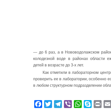
— до 6 раз, а в Нововодолажском район
колодезной воде в районах области е
детей в возрасте до 3-х лет.
Как отметили в лабораторном центре
проверить ее в лаборатории, особенно е
в любом структурном подразделении обла
Fa
T
Te
Vi
W
S
Pr