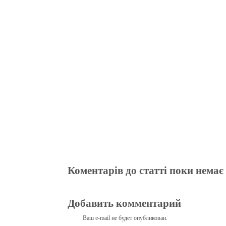
ce
wi
le
be
ha
ky
in
bo
tte
gr
r
ts
pe
t
ok
r
a
A
m
pp
Коментарів до статті поки немає
Добавить комментарий
Ваш e-mail не будет опубликован.