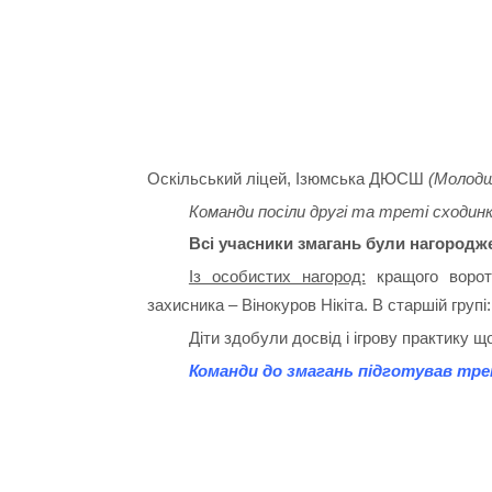
Оскільський ліцей, Ізюмська ДЮСШ
(Молод
Команди посіли другі та треті сходинк
Всі учасники змагань були нагородж
Із особистих нагород:
кращого ворот
захисника – Вінокуров Нікіта. В старшій груп
Діти здобули досвід і ігрову практику що
Команди до змагань підготував тре