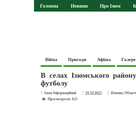
Головна
Новини
Про Ізюм
К
Війна
Пригоди
Афіша
Галере
В селах Ізюмського району
футболу
Ізюм Інформаційний
19.10.2023
Новини
,
Област
Просмотрели: 623