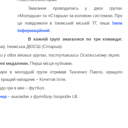
Змагання проводились у двох групах
«Молодша» та «Старша» за коловою системою. Про
це повідомили в Ізюмській міській ТГ, пишк
Ізюм
Інформаційний
.
В кожній групі змагалися по три команди:
ша)
, Ізюмська ДЮСШ
(Старша).
и у обох вікових групах, поступившись Оскільському ліцею.
ені медалями.
Перші місця кубками.
аря в молодшій групи отримав Ткаченко Павло, кращого
і: кращий нападник – Кочетов Ілля.
до гри в міні – футбол.
нер
– викладач з футболу Ізгородін І.В.