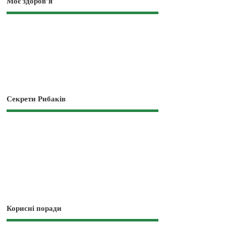
Моє здоров’я
Секрети Рибаків
Корисні поради