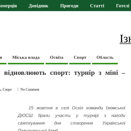
омерція
Довідник
Пригоди
Статті
Готелі
Із
я
Міська влада
Освіта
Спорт
Область
 відновлюють спорт: турнір з міні –
ь
,
Спорт
No Comment
15 жовтня в селі Оскіл команди Ізюмської
ДЮСШ брали участь у турнірі з нагоди
святкування дня створення Української
Повстанської Армії.