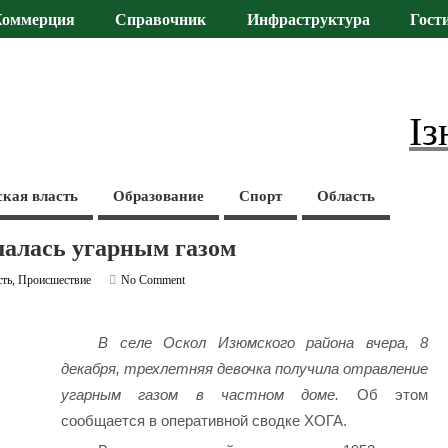
Коммерция
Справочник
Инфраструктура
Гост
Із
ская власть
Образование
Спорт
Область
шалась угарным газом
сть
,
Происшествие
No Comment
В селе Оскол Изюмского района вчера, 8
декабря, трехлетняя девочка получила отравление
угарным газом в частном доме.
Об этом
сообщается в оперативной сводке ХОГА.