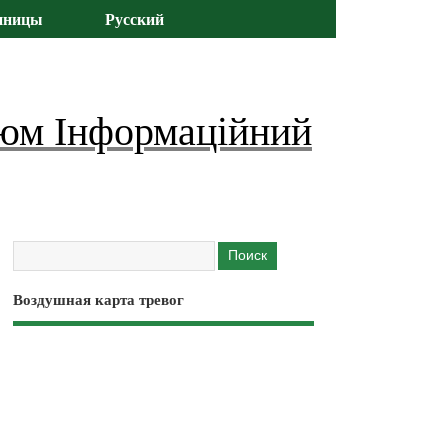
иницы
Русский
юм Інформаційний
Воздушная карта тревог