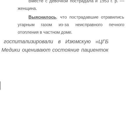
Вместе с девочкой пострадала и 1953 г. р. —
женщина.
Выяснилось
, что пострадавшие отравились
угарным газом из-за неисправного печного
отопления в частном доме.
 госпитализировали в Изюмскую «ЦГБ
. Медики оценивают состояние пациенток
E
m
ail