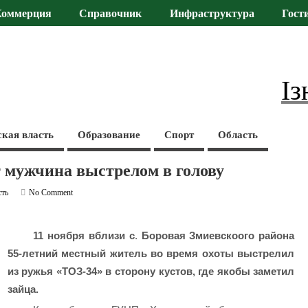
Коммерция
Справочник
Инфраструктура
Гост
Із
ская власть
Образование
Спорт
Область
ит мужчина выстрелом в голову
сть
No Comment
11 ноября вблизи с
.
Боровая Змиевскоого района
55-летний местный житель во время охоты выстрелил
из ружья «ТОЗ-34» в сторону кустов, где якобы заметил
зайца.