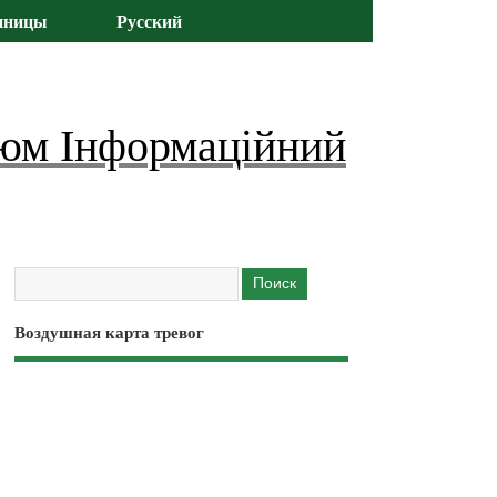
иницы
Русский
юм Інформаційний
Воздушная карта тревог