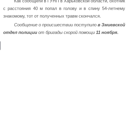
Как сообщили в ГУНП в Харьковской области, охотник
с расстояния 40 м попал в голову и в спину 54-летнему
знакомому, тот от полученных травм скончался.
Сообщение о происшествии поступило
в Змиевской
отдел полиции
от бригады скорой помощи
11 ноября.
E
m
ail