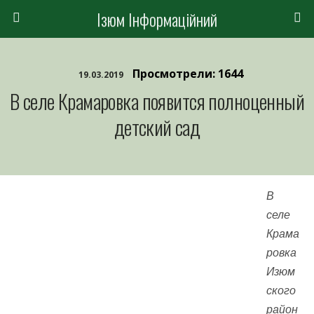
Ізюм Інформаційний
Просмотрели: 1644
19.03.2019
В селе Крамаровка появится полноценный
детский сад
В
селе
Крама
ровка
Изюм
ского
район