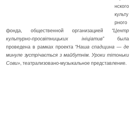
нского
культу
рного
фонда, общественной организацией
“Центр
культурно-просвітницьких ініціатив”
была
проведена в рамках проекта
“Наша спадщина — де
минуле зустрічається з майбутнім. Уроки тітоньки
Сови»
, театрализовано-музыкальное представление.