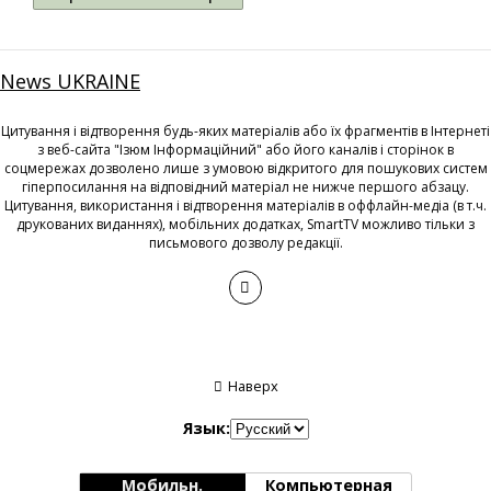
News UKRAINE
Цитування і відтворення будь-яких матеріалів або їх фрагментів в Інтернеті
з веб-сайта "Ізюм Інформаційний" або його каналів і сторінок в
соцмережах дозволено лише з умовою відкритого для пошукових систем
гіперпосилання на відповідний матеріал не нижче першого абзацу.
Цитування, використання і відтворення матеріалів в оффлайн-медіа (в т.ч.
друкованих виданнях), мобільних додатках, SmartTV можливо тільки з
письмового дозволу редакції.
Наверх
Язык:
Мобильн.
Компьютерная