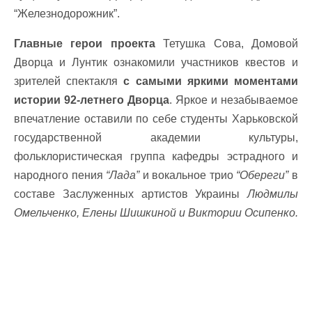
“Железнодорожник”.
Главные герои проекта
Тетушка Сова, Домовой
Дворца и Лунтик ознакомили участников квестов и
зрителей спектакля
с самыми яркими моментами
истории 92-летнего Дворца
. Яркое и незабываемое
впечатление оставили по себе студенты Харьковской
государственной академии культуры,
фольклористическая группа кафедры эстрадного и
народного пения
“Лада”
и вокальное трио
“Обереги”
в
составе Заслуженных артистов Украины
Людмилы
Омельченко, Елены Шишкиной и Виктории Осипенко.