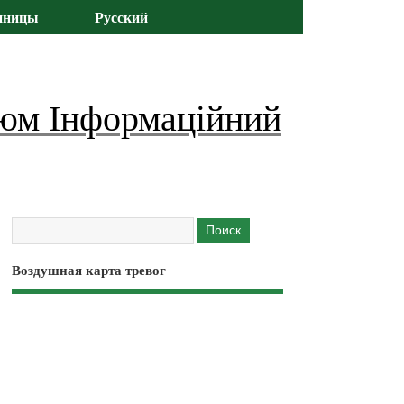
иницы
Русский
юм Інформаційний
Воздушная карта тревог