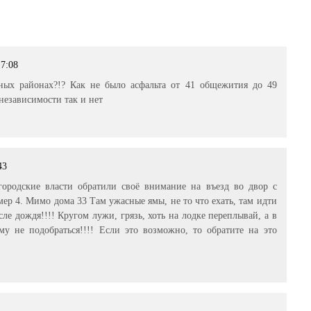
17:08
нных районах?!? Как не было асфальта от 41 общежития до 49
независимости так и нет
43
городские власти обратили своё внимание на въезд во двор с
ер 4. Мимо дома 33 Там ужасные ямы, не то что ехать, там идти
ле дождя!!!! Кругом лужи, грязь, хоть на лодке переплывай, а в
му не подобраться!!!! Если это возможно, то обратите на это