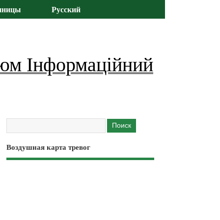
иницы
Русский
юм Інформаційний
Воздушная карта тревог