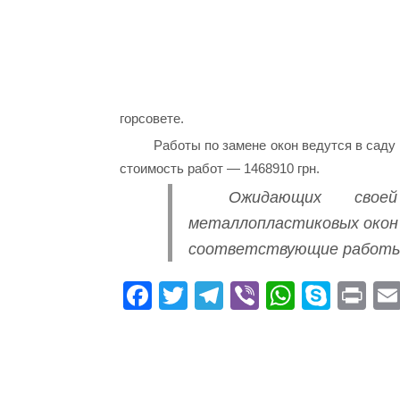
горсовете.
Работы по замене окон ведутся в саду
стоимость работ — 1468910 грн.
Ожидающих свое
металлопластиковых окон
соответствующие работы 
Fa
T
Te
Vi
W
S
Pr
ce
wi
le
be
ha
ky
in
bo
tte
gr
r
ts
pe
t
ok
r
a
A