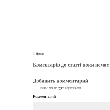
m
pp
Детсад
Коментарів до статті поки немає
Добавить комментарий
Ваш e-mail не будет опубликован.
Комментарий