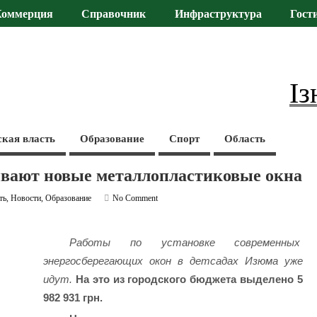
Коммерция
Справочник
Инфраструктура
Гост
Із
ская власть
Образование
Спорт
Область
ивают новые металлопластиковые окна
ть
,
Новости
,
Образование
No Comment
Работы по установке современных
энергосберегающих окон в детсадах Изюма уже
идут.
На это из городского бюджета выделено 5
982 931 грн.