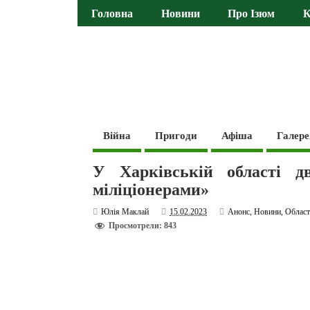
Головна
Новини
Про Ізюм
К
Війна
Пригоди
Афіша
Галере
У Харківській області д
міліціонерами»
Юлія Маклай
15.02.2023
Анонс
,
Новини
,
Област
Просмотрели: 843