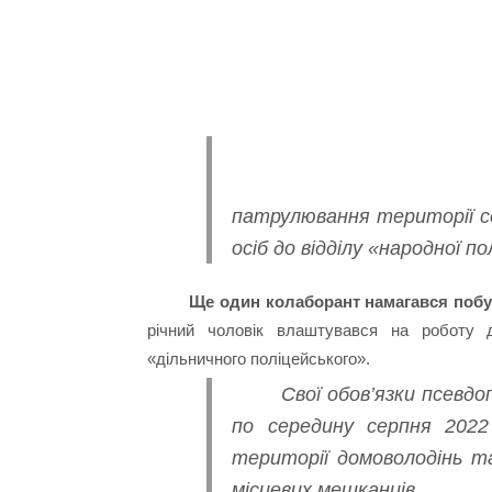
патрулювання території с
осіб до відділу «народної пол
Ще один колаборант намагався побуд
річний чоловік влаштувався на роботу д
«дільничного поліцейського».
Свої обов’язки псевдо
по середину серпня 2022
території домоволодінь та
місцевих мешканців.