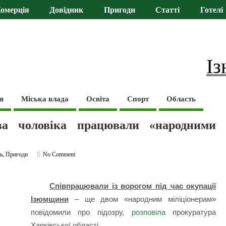
омерція
Довідник
Пригоди
Статті
Готелі
Із
я
Міська влада
Освіта
Спорт
Область
ва чоловіка працювали «народними
ь
,
Пригоди
No Comment
Співпрацювали із ворогом під час окупації
Ізюмщини
– ще двом «народним міліціонерам»
повідомили про підозру,
розповіла
прокуратура
Харківської області.