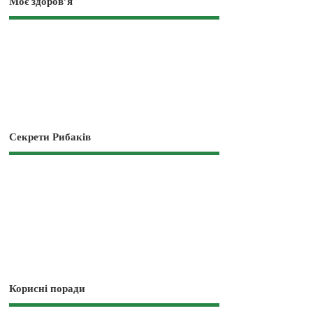
Моє здоров’я
Секрети Рибаків
Корисні поради