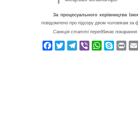
За процесуального керівництва Ізю
повідомлено про підозру двом чоловікам за 
Санкція статті передбачає покарання у 
Fa
T
Te
Vi
W
S
Pr
ce
wi
le
be
ha
ky
in
bo
tte
gr
r
ts
pe
t
ok
r
a
A
m
pp