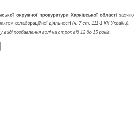
мської окружної прокуратури Харківської області
заочно
фактом колабораційної діяльності
(ч. 7 ст. 111-1 КК України).
виді позбавлення волі на строк від 12 до 15 років.
E
m
ail