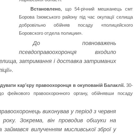
Встановлено,
що 54-річний мешканець смт
Борова Ізюмського району під час окупації селища
добровільно обійняв посаду «полицейского
Боровского отдела полиции».
До повноважень
псевдоправоохоронця входило
елища, затримання і доставка затриманих
іції».
увати кар’єру правоохоронця в окупованій Балаклії.
30-
о фейкового правоохоронного органу, обійнявши посаду
правоохоронець виконував у період з червня
 року. Зокрема, він проводив обшуки на
 займався вилученням мисливської зброї у