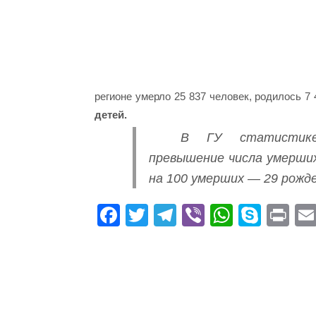
регионе умерло 25 837 человек, родилось 
детей.
В ГУ статистике
превышение числа умерших
на 100 умерших — 29 рожд
Fa
T
Te
Vi
W
S
Pr
ce
wi
le
be
ha
ky
in
bo
tte
gr
r
ts
pe
t
ok
r
a
A
m
pp