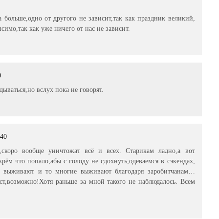
0
а больше,одно от другого не зависит,так как праздник великий,
симо,так как уже ничего от нас не зависит.
0
ываться,но вслух пока не говорят.
:40
,скоро вообще уничтожат всё и всех. Старикам ладно,а вот
рём что попало,абы с голоду не сдохнуть,одеваемся в сэкендах,
ле выживают и то многие выживают благодаря заробитчанам…
ст,возможно!Хотя раньше за мной такого не наблюдалось. Всем