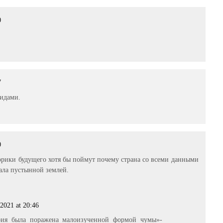
0
7
жидами.
0
орики будущего хотя бы поймут почему страна со всеми данными
тала пустынной землей.
2021 at 20:46
рия была поражена малоизученной формой чумы»-