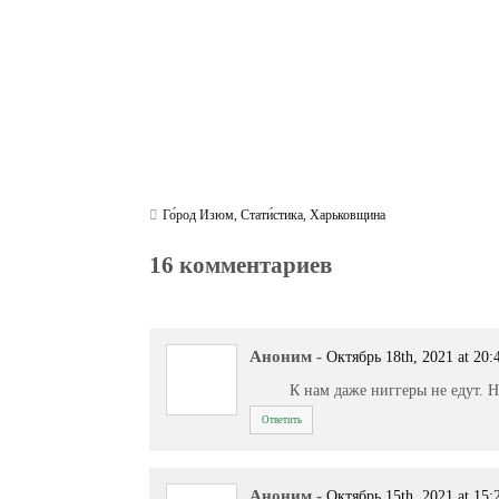
Го́род Изюм
,
Стати́стика
,
Харьковщина
16 комментариев
Аноним
-
Октябрь 18th, 2021 at 20:
К нам даже ниггеры не едут. 
Ответить
Аноним
-
Октябрь 15th, 2021 at 15: