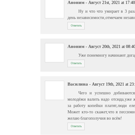
Аноним
-
Август 21st, 2021 at 17:4
Ну и что что умирает в 3 раз
день независимости,отмечаем незави
Ответить
Аноним
-
Август 20th, 2021 at 08:4
Уже понемногу начинают догад
Ответить
Василина
-
Август 19th, 2021 at 23
Чего и успешно добиваются
молодёжи валить надо отсюда,уже ж
за работу копейки платят,люди е
Может кто-то скажет,что я пессими
желаю благополучия во всём!
Ответить