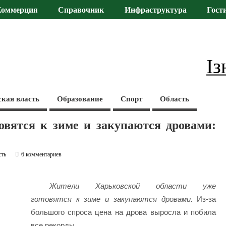
Коммерция
Справочник
Инфраструктура
Гост
Із
ская власть
Образование
Спорт
Область
овятся к зиме и закупаются дровами:
сть
6 комментариев
Жители Харьковской области уже
готовятся к зиме и закупаются дровами.
Из-за
большого спроса цена на дрова выросла и побила
все рекорды.