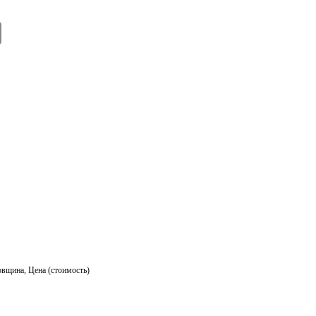
E
m
ail
овщина
,
Цена (стоимость)