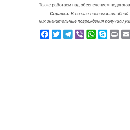
Также работаем над обеспечением педагогов
Справка:
В начале полномасштабной 
них значительные повреждения получили уж
Fa
T
Te
Vi
W
S
Pr
ce
wi
le
be
ha
ky
in
bo
tte
gr
r
ts
pe
t
ok
r
a
A
m
pp