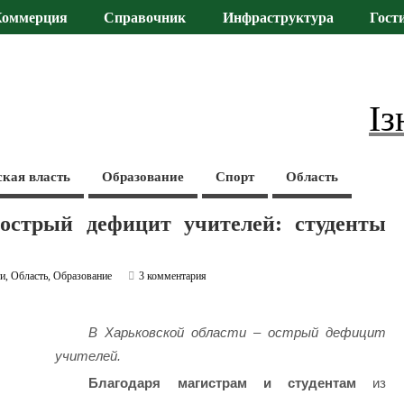
Коммерция
Справочник
Инфраструктура
Гост
Із
ская власть
Образование
Спорт
Область
острый дефицит учителей: студенты
ти
,
Область
,
Образование
3 комментария
В Харьковской области – острый дефицит
учителей.
Благодаря магистрам и студентам
из