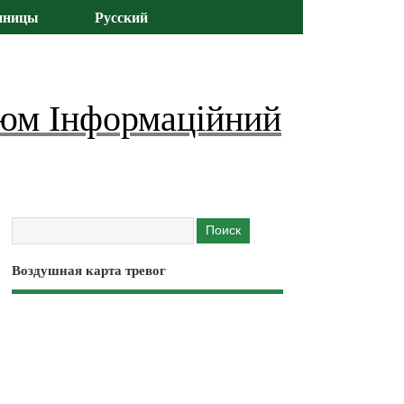
иницы
Русский
юм Інформаційний
Воздушная карта тревог