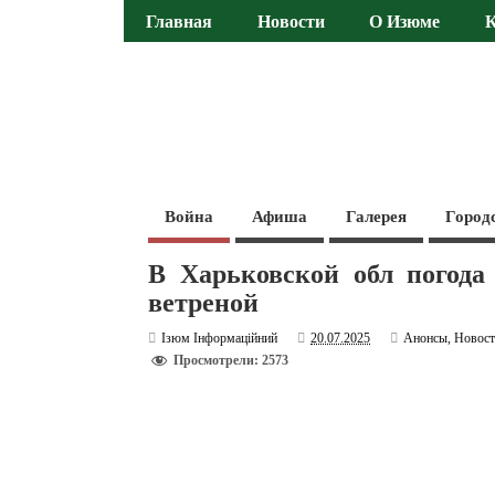
Главная
Новости
О Изюме
Война
Афиша
Галерея
Город
В Харьковской обл погода 
ветреной
Ізюм Інформаційний
20.07.2025
Анонсы
,
Новос
Просмотрели: 2573