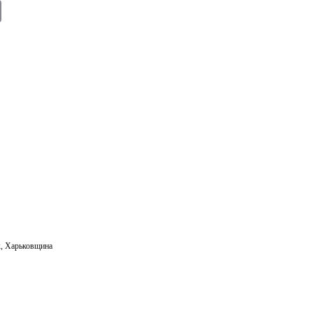
E
m
ail
к
,
Харьковщина