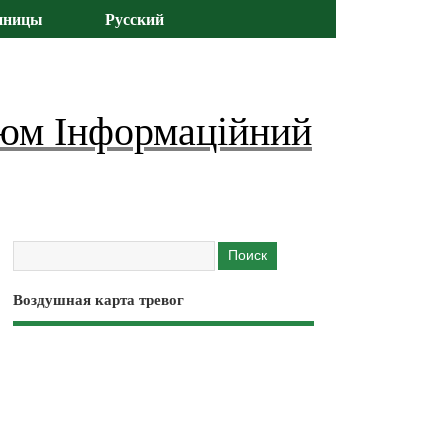
иницы
Русский
юм Інформаційний
Воздушная карта тревог