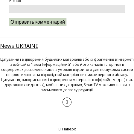
E-mail
News UKRAINE
Цитування і відтворення будь-яких матеріалів або їх фрагментів в Інтернеті
з веб-сайта "Ізюм Інформаційний" або його каналів і сторінок в
соцмережах дозволено лише з умовою відкритого для пошукових систем
гіперпосилання на відповідний матеріал не нижче першого абзацу.
Цитування, використання і відтворення матеріалів в оффлайн-медіа (в т.ч.
друкованих виданнях), мобільних додатках, SmartTV можливо тільки з
письмового дозволу редакції.
Наверх