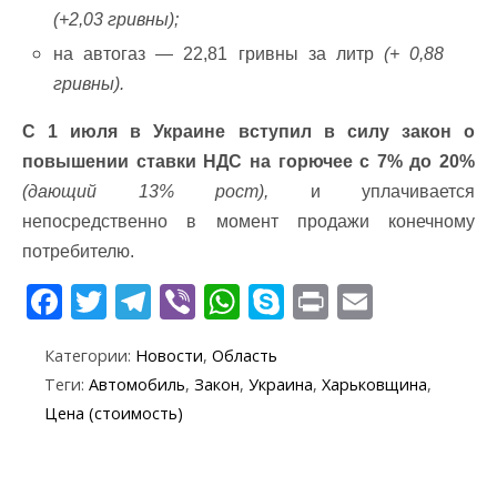
(+2,03 гривны);
на автогаз — 22,81 гривны за литр
(+ 0,88
гривны).
С 1 июля в Украине вступил в силу закон о
повышении ставки НДС на горючее с 7% до 20%
(дающий 13% рост),
и уплачивается
непосредственно в момент продажи конечному
потребителю.
F
T
T
Vi
W
S
Pr
E
ac
w
el
b
h
k
in
m
Категории:
Новости
,
Область
e
itt
e
er
at
y
t
ai
Теги:
Автомобиль
,
Закон
,
Украина
,
Харьковщина
,
b
er
gr
s
p
l
Цена (стоимость)
o
a
A
e
o
m
p