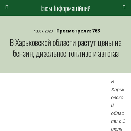
Ізюм Інформаційний
Просмотрели: 763
13.07.2023
В Харьковской области растут цены на
бензин, дизельное топливо и автогаз
В
Харьк
овско
й
облас
ти с 1
июля