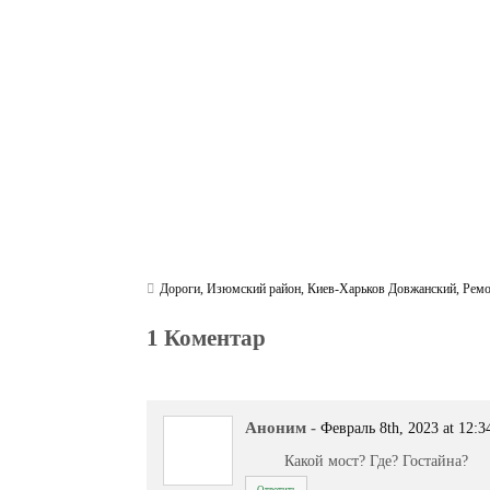
ok
r
a
A
m
pp
Дороги
,
Изюмский район
,
Киев-Харьков Довжанский
,
Ремо
1 Коментар
Аноним
-
Февраль 8th, 2023 at 12:3
Какой мост? Где? Гостайна?
Ответить