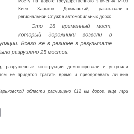
мосту на дороге государственного значения М-03
Киев – Харьков – Довжанский, – рассказали в
региональной Службе автомобильных дорог.
Это 18 временный мост,
который дорожники возвели в
пации. Всего же в регионе в результате
было разрушено 25 мостов.
,
разрушенные конструкции демонтировали и устроили
лям не придется тратить время и преодолевать лишние
Харьковской области расчищено 612 км дорог, еще три
E
m
ail