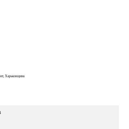
нт
,
Харьковщина
4