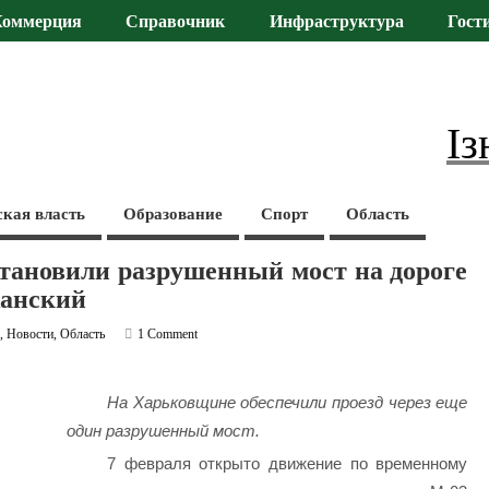
Коммерция
Справочник
Инфраструктура
Гост
Із
ская власть
Образование
Спорт
Область
становили разрушенный мост на дороге
жанский
а
,
Новости
,
Область
1 Comment
На Харьковщине обеспечили проезд через еще
один разрушенный мост.
7 февраля открыто движение по временному