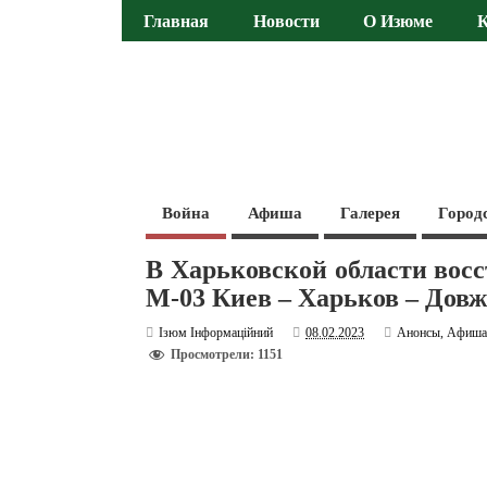
Главная
Новости
О Изюме
Война
Афиша
Галерея
Город
В Харьковской области вос
М-03 Киев – Харьков – Дов
Ізюм Інформаційний
08.02.2023
Анонсы
,
Афиш
Просмотрели: 1151