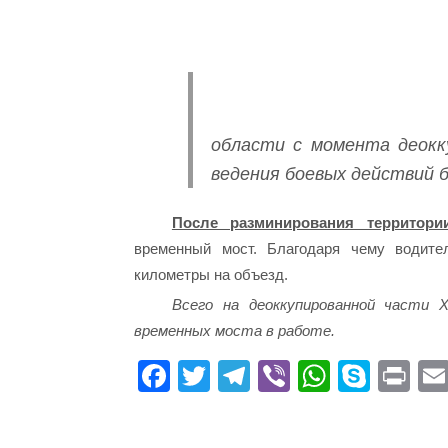
области с момента деокку
ведения боевых действий 
После разминирования территории
временный мост. Благодаря чему водите
километры на объезд.
Всего на деоккупированной части 
временных моста в работе.
Fa
T
Te
Vi
W
S
Pr
ce
wi
le
be
ha
ky
in
bo
tte
gr
r
ts
pe
t