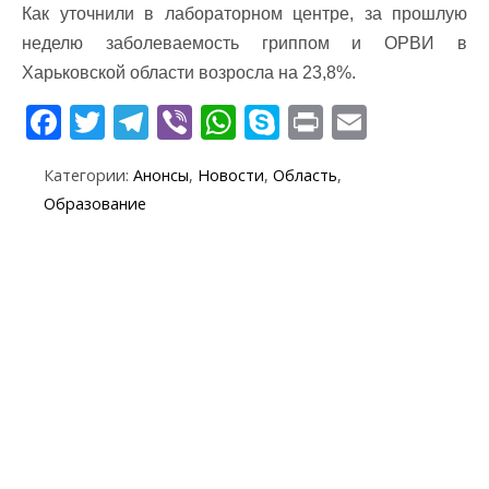
Как уточнили в лабораторном центре, за прошлую
неделю заболеваемость гриппом и ОРВИ в
Харьковской области возросла на 23,8%.
F
T
T
Vi
W
S
Pr
E
ac
w
el
b
h
k
in
m
Категории:
Анонсы
,
Новости
,
Область
,
e
itt
e
er
at
y
t
ai
Образование
b
er
gr
s
p
l
o
a
A
e
o
m
p
k
p