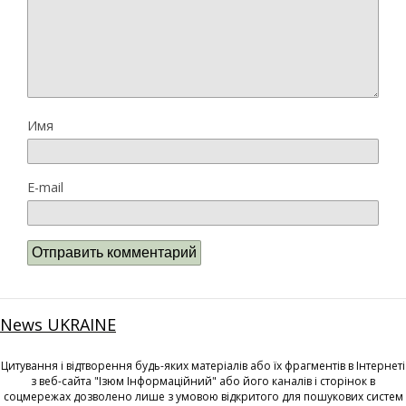
Имя
E-mail
News UKRAINE
Цитування і відтворення будь-яких матеріалів або їх фрагментів в Інтернеті
з веб-сайта "Ізюм Інформаційний" або його каналів і сторінок в
соцмережах дозволено лише з умовою відкритого для пошукових систем