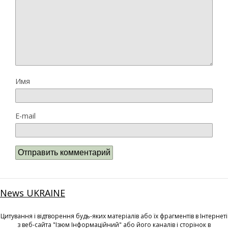
Имя
E-mail
News UKRAINE
Цитування і відтворення будь-яких матеріалів або їх фрагментів в Інтернеті
з веб-сайта "Ізюм Інформаційний" або його каналів і сторінок в