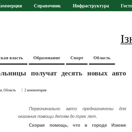
Коммерция
Справочник
Инфраструктура
Гост
Із
ская власть
Образование
Спорт
Область
ольницы получат десять новых авто
ти
,
Область
2 комментария
Первоначально авто предназначены для
оказания помощи детям до трех лет.
Скорая помощь, что в городе Изюме