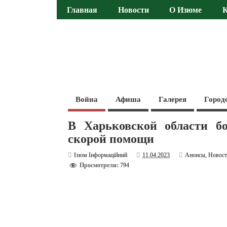
Главная
Новости
О Изюме
Война
Афиша
Галерея
Город
В Харьковской области б
скорой помощи
Ізюм Інформаційний
11.04.2023
Анонсы
,
Новос
Просмотрели: 794