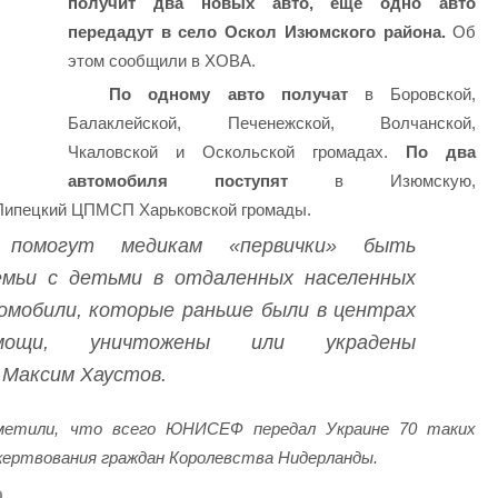
получит два новых авто, еще одно авто
передадут в село Оскол Изюмского района.
Об
этом сообщили в ХОВА.
По одному авто получат
в Боровской,
Балаклейской, Печенежской, Волчанской,
Чкаловской и Оскольской громадах.
По два
автомобиля поступят
в Изюмскую,
 Липецкий ЦПМСП Харьковской громады.
 помогут медикам «первички» быть
емьи с детьми в отдаленных населенных
омобили, которые раньше были в центрах
помощи, уничтожены или украдены
 Максим Хаустов.
етили, что всего ЮНИСЕФ передал Украине 70 таких
жертвования граждан Королевства Нидерланды.