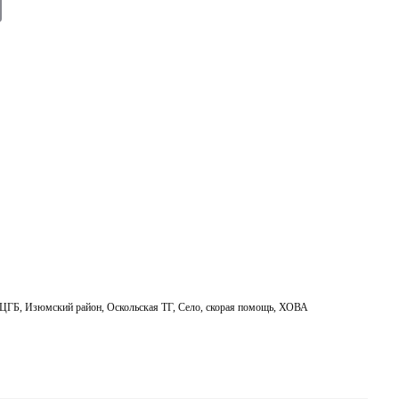
E
m
ail
 ЦГБ
,
Изюмский район
,
Оскольская ТГ
,
Село
,
скорая помощь
,
ХОВА