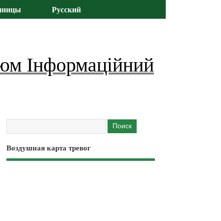
иницы
Русский
юм Інформаційний
Воздушная карта тревог