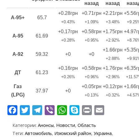
назад
назад
наза
+0.28грн
+0.71грн
+2.21грн
+5.56г
A-95+
65.7
+0.43%
+1.09%
+3.48%
+9.25
+0.17грн
+0.58грн
+1.75грн
+4.97г
A-95
61.69
+0.28%
+0.95%
+2.92%
+8.76
+1.66грн
+5.35г
A-92
59.32
+0
+0
+2.88%
+9.91
+0.16грн
+0.58грн
+1.76грн
+6.35г
ДТ
61.23
+0.26%
+0.96%
+2.96%
+11.5
Газ
+0.05грн
+0.12грн
+1.66г
37.97
+0
(LPG)
+0.13%
+0.32%
+4.57
F
T
T
Vi
W
S
Pr
E
ac
w
el
b
h
k
in
m
Категории:
Анонсы
,
Новости
,
Область
e
itt
e
er
at
y
t
ai
Теги:
Автомобиль
,
Изюмский район
,
Украина
,