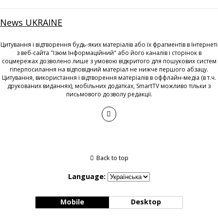
News UKRAINE
Цитування і відтворення будь-яких матеріалів або їх фрагментів в Інтернеті
з веб-сайта "Ізюм Інформаційний" або його каналів і сторінок в
соцмережах дозволено лише з умовою відкритого для пошукових систем
гіперпосилання на відповідний матеріал не нижче першого абзацу.
Цитування, використання і відтворення матеріалів в оффлайн-медіа (в т.ч.
друкованих виданнях), мобільних додатках, SmartTV можливо тільки з
письмового дозволу редакції.
Back to top
Language:
Mobile
Desktop