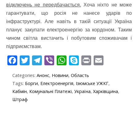
відключень не передбачається.
Хоча ніхто не може
гарантувати, що росія не нанесе ударів по
інфраструктурі. Але навіть в такій ситуації Україна
планує закупати електроенергію за кордоном. Таким
чином світла вистачить і побутовим споживачам і
підприємствам.
F
T
T
Vi
W
S
Pr
E
ac
w
el
b
h
k
in
m
Categories:
Анонс
,
Новини
,
Область
e
itt
e
er
at
y
t
ai
Tags:
Борги
,
Електроенергія
,
Ізюмське УЖКГ
,
b
er
gr
s
p
l
Кабмін
,
Комунальні Платежі
,
Україна
,
Харківщина
,
o
a
A
e
Штраф
o
m
p
k
p