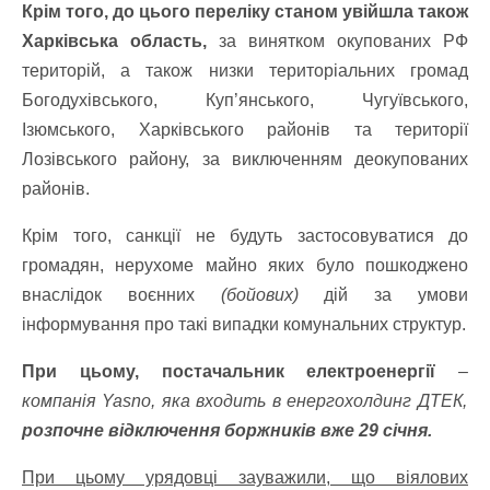
Крім того, до цього переліку станом увійшла також
Харківська область,
за винятком окупованих РФ
територій, а також низки територіальних громад
Богодухівського, Куп’янського, Чугуївського,
Ізюмського, Харківського районів та території
Лозівського району, за виключенням деокупованих
районів.
Крім того, санкції не будуть застосовуватися до
громадян, нерухоме майно яких було пошкоджено
внаслідок воєнних
(бойових)
дій за умови
інформування про такі випадки комунальних структур.
При цьому, постачальник електроенергії
–
компанія Yasno, яка входить в енергохолдинг ДТЕК,
розпочне відключення боржників вже 29 січня.
При цьому урядовці зауважили, що віялових