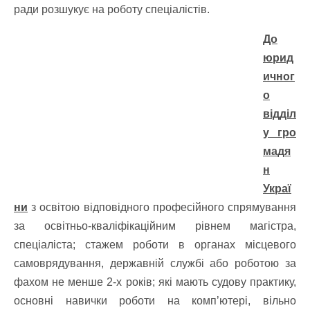
ради розшукує на роботу спеціалістів.
До
юрид
ичног
о
відділ
у гро
мадя
н
Украї
ни
з освітою відповідного професійного спрямування
за освітньо-кваліфікаційним рівнем магістра,
спеціаліста; стажем роботи в органах місцевого
самоврядування, державній службі або роботою за
фахом не менше 2-х років; які мають судову практику,
основні навички роботи на комп’ютері, вільно