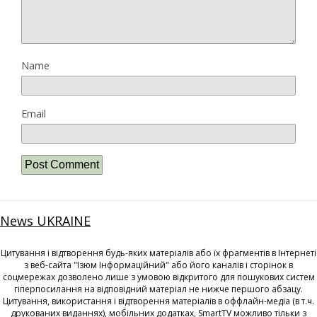
Name
Email
News UKRAINE
Цитування і відтворення будь-яких матеріалів або їх фрагментів в Інтернеті
з веб-сайта "Ізюм Інформаційний" або його каналів і сторінок в
соцмережах дозволено лише з умовою відкритого для пошукових систем
гіперпосилання на відповідний матеріал не нижче першого абзацу.
Цитування, використання і відтворення матеріалів в оффлайн-медіа (в т.ч.
друкованих виданнях), мобільних додатках, SmartTV можливо тільки з