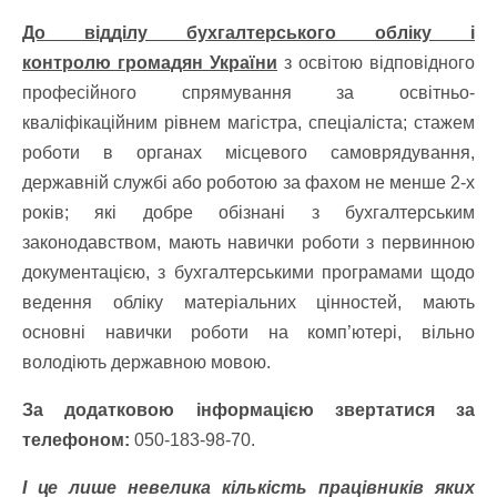
До відділу бухгалтерського обліку і
контролю громадян України
з освітою відповідного
професійного спрямування за освітньо-
кваліфікаційним рівнем магістра, спеціаліста; стажем
роботи в органах місцевого самоврядування,
державній службі або роботою за фахом не менше 2-х
років; які добре обізнані з бухгалтерським
законодавством, мають навички роботи з первинною
документацією, з бухгалтерськими програмами щодо
ведення обліку матеріальних цінностей, мають
основні навички роботи на комп’ютері, вільно
володіють державною мовою.
За додатковою інформацією звертатися за
телефоном:
050-183-98-70.
І це лише невелика кількість працівників яких