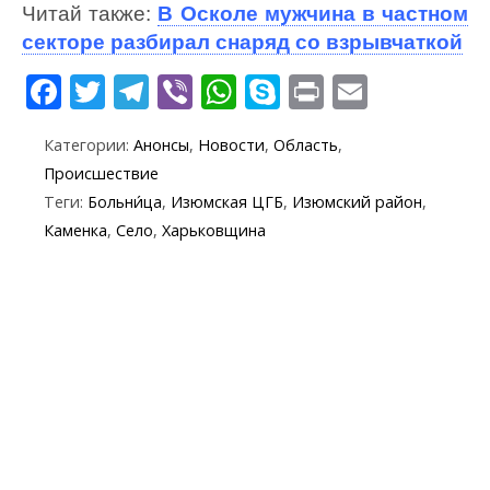
Читай также:
В Осколе мужчина в частном
секторе разбирал снаряд со взрывчаткой
F
T
T
Vi
W
S
Pr
E
ac
w
el
b
h
k
in
m
Категории:
Анонсы
,
Новости
,
Область
,
e
itt
e
er
at
y
t
ai
Происшествие
b
er
gr
s
p
l
Теги:
Больни́ца
,
Изюмская ЦГБ
,
Изюмский район
,
o
a
A
e
Каменка
,
Село
,
Харьковщина
o
m
p
k
p