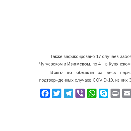
Также зафиксировано 17 случаев забол
Чугуевском и
Изюмском,
по 4 – в Купянском
Всего по области
за весь период
подтвержденных случаев СOVID-19, из них 3
Fa
T
Te
Vi
W
S
Pr
ce
wi
le
be
ha
ky
in
bo
tte
gr
r
ts
pe
t
ok
r
a
A
m
pp