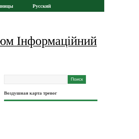
иницы
Русский
юм Інформаційний
Воздушная карта тревог