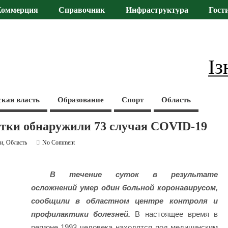
Коммерция
Справочник
Инфраструктура
Гост
Із
ская власть
Образование
Спорт
Область
утки обнаружили 73 случая COVID-19
ти
,
Область
No Comment
В течение суток в результате
осложнений умер один больной коронавирусом,
сообщили в областном центре контроля и
профилактики болезней.
В настоящее время в
регионе 1993 человека находятся под медицинским