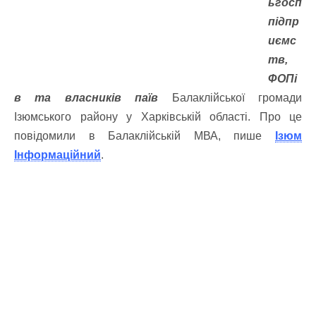
ьгосп
підпр
иємс
тв,
ФОПі
в та власників паїв
Балаклійської громади
Ізюмського району у Харківській області. Про це
повідомили в Балаклійській МВА, пише
Ізюм
Інформаційний
.