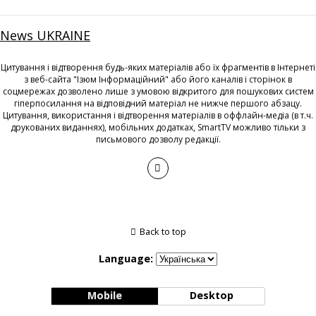
News UKRAINE
Цитування і відтворення будь-яких матеріалів або їх фрагментів в Інтернеті
з веб-сайта "Ізюм Інформаційний" або його каналів і сторінок в
соцмережах дозволено лише з умовою відкритого для пошукових систем
гіперпосилання на відповідний матеріал не нижче першого абзацу.
Цитування, використання і відтворення матеріалів в оффлайн-медіа (в т.ч.
друкованих виданнях), мобільних додатках, SmartTV можливо тільки з
письмового дозволу редакції.
Back to top
Language:
Mobile
Desktop