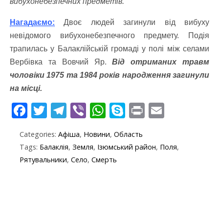
вибухонебезпечних предметів.
Нагадаємо:
Двоє людей загинули від вибуху
невідомого вибухонебезпечного предмету. Подія
трапилась у Балаклійській громаді у полі між селами
Вербівка та Вовчий Яр.
Від отриманих травм
чоловіки 1975 та 1984 років народження загинули
на місці.
F
T
T
Vi
W
S
Pr
E
ac
w
el
b
h
k
in
m
Categories:
Афіша
,
Новини
,
Область
e
itt
e
er
at
y
t
ai
Tags:
Балаклія
,
Земля
,
Ізюмський район
,
Поля
,
b
er
gr
s
p
l
Рятувальники
,
Село
,
Смерть
o
a
A
e
o
m
p
k
p