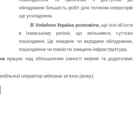
обладнання більшість робіт для телеком-операторів
ще ускладнена.
В Vodafone Україна розповіли,
що їхні об’єкти
в Ізюмському регіоні, що звільнився, суттєво
пошкоджені. Це знищене чи вкрадене обладнання,
пошкоджена чи повністю знищена інфраструктура.
їна
працює над збільшенням ємності мережі та додаткових
обільний оператор відновив зв’язок (вежу).
E
m
ail