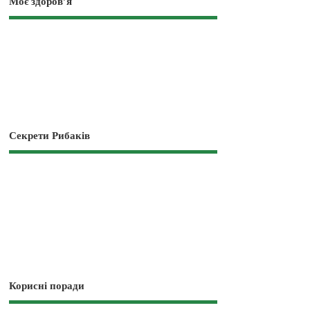
Моє здоров’я
Секрети Рибаків
Корисні поради