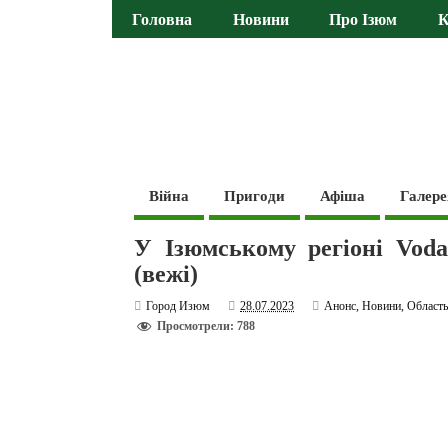
Головна
Новини
Про Ізюм
К
Війна
Пригоди
Афіша
Галере
У Ізюмському регіоні Voda
(вежі)
Город Изюм
28.07.2023
Анонс
,
Новини
,
Област
Просмотрели: 788