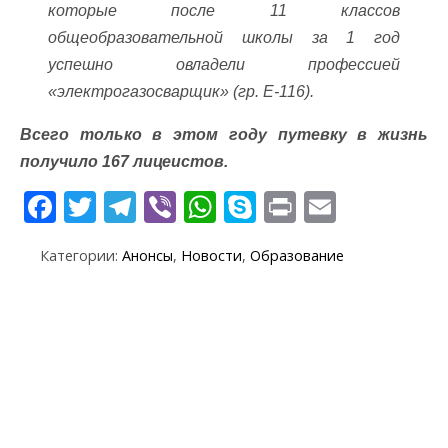
которые после 11 классов
общеобразовательной школы за 1 год
успешно овладели профессией
«электрогазосварщик» (гр. Е-116).
Всего только в этом году путевку в жизнь
получило 167 лицеистов.
F
T
T
Vi
W
S
Pr
E
ac
w
el
b
h
k
in
m
Категории:
Анонсы
,
Новости
,
Образование
e
itt
e
er
at
y
t
ai
b
er
gr
s
p
l
o
a
A
e
o
m
p
k
p