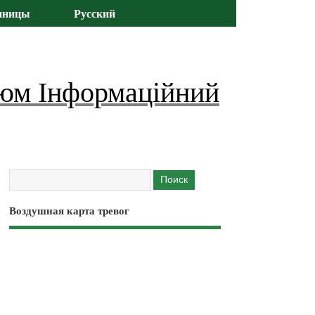
иницы
Русский
юм Інформаційний
Воздушная карта тревог