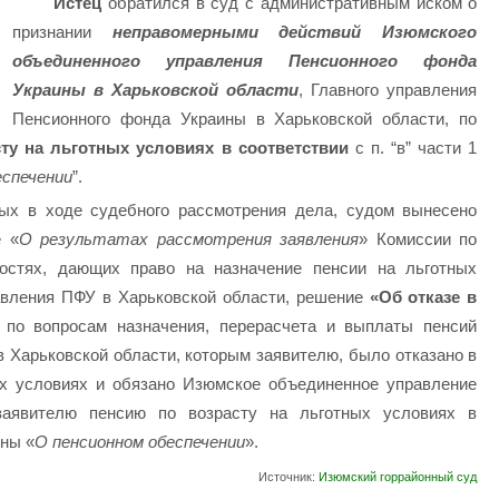
Истец
обратился в суд с административным иском о
признании
неправомерными действий Изюмского
объединенного управления Пенсионного фонда
Украины в Харьковской области
, Главного управления
Пенсионного фонда Украины в Харьковской области, по
сту на льготных условиях в соответствии
с п. “в” части 1
еспечении
”.
ых в ходе судебного рассмотрения дела, судом вынесено
е «
О результатах рассмотрения заявления
» Комиссии по
остях, дающих право на назначение пенсии на льготных
равления ПФУ в Харьковской области, решение
«Об отказе в
по вопросам назначения, перерасчета и выплаты пенсий
 Харьковской области, которым заявителю, было отказано в
ых условиях и обязано Изюмское объединенное управление
заявителю пенсию по возрасту на льготных условиях в
ины «
О пенсионном обеспечении
».
Источник:
Изюмский горрайонный суд