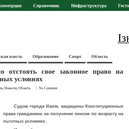
Коммерция
Справочник
Инфраструктура
Гост
Із
ская власть
Образование
Спорт
Область
о отстоять свое законное право на
тных условиях
ть
,
Новости
,
Область
No Comment
Судом города Изюм, защищены Конституционные
права гражданина на получение пенсии по возрасту на
льготных условиях.