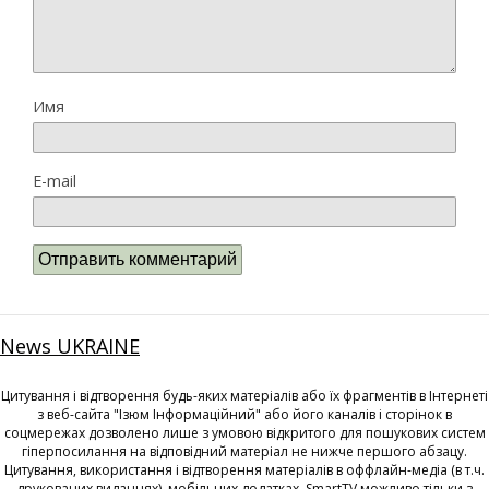
Имя
E-mail
News UKRAINE
Цитування і відтворення будь-яких матеріалів або їх фрагментів в Інтернеті
з веб-сайта "Ізюм Інформаційний" або його каналів і сторінок в
соцмережах дозволено лише з умовою відкритого для пошукових систем
гіперпосилання на відповідний матеріал не нижче першого абзацу.
Цитування, використання і відтворення матеріалів в оффлайн-медіа (в т.ч.
друкованих виданнях), мобільних додатках, SmartTV можливо тільки з