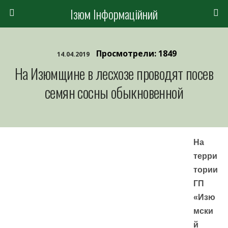
Ізюм Інформаційний
Просмотрели: 1849
14.04.2019
На Изюмщине в лесхозе проводят посев
семян сосны обыкновенной
На
терри
тории
ГП
«Изю
мски
й