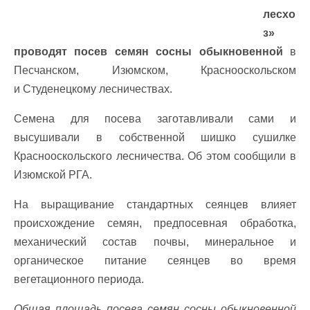
лесхо
з»
проводят посев семян сосны обыкновенной
в
Песчанском, Изюмском, Краснооскольском
и
Студенецкому лесничествах.
Семена для посева заготавливали сами и
высушивали в собственной шишко сушилке
Краснооскольского лесничества. Об этом сообщили в
Изюмской РГ
А.
На выращивание стандартных сеянцев влияет
происхождение семян, предпосевная обработка,
механический состав почвы, минеральное и
органическое питание сеянцев во время
вегетационного периода.
Общая площадь посева семян сосны обыкновенной